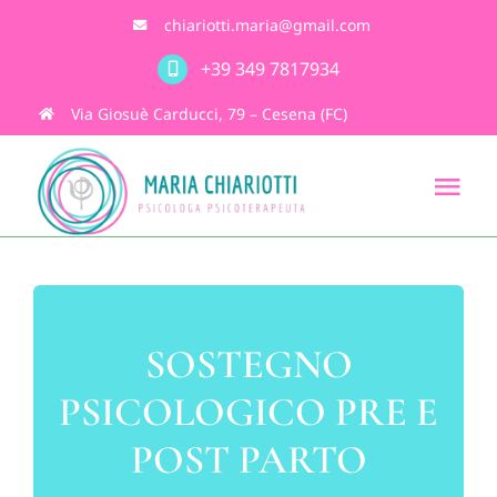
Salta
chiariotti.maria@gmail.com
al
+39 349 7817934
contenuto
Via Giosuè Carducci, 79 – Cesena (FC)
Tog
Nav
Home
Chi sono
SOSTEGNO
PSICOLOGICO PRE E
Cosa Faccio
POST PARTO
Consulenza on line